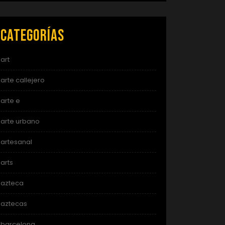
Categorías
art
arte callejero
arte e
arte urbano
artesanal
arts
azteca
aztecas
barcelona