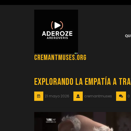
Saltar
al
contenido
QU
cremantmuses.org
Explorando la Empatía a Tr
21 mayo 2026
cremantmuses
0