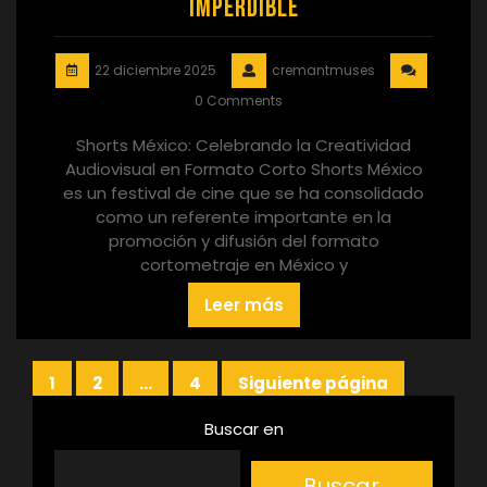
Imperdible
22 diciembre 2025
cremantmuses
0 Comments
Shorts México: Celebrando la Creatividad
Audiovisual en Formato Corto Shorts México
es un festival de cine que se ha consolidado
como un referente importante en la
promoción y difusión del formato
cortometraje en México y
Leer más
Paginación
1
2
…
4
Siguiente página
Página
Página
Página
de
Buscar en
entradas
Buscar