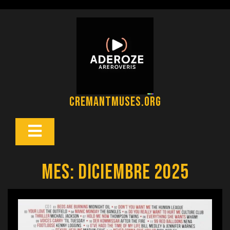
Saltar
al
contenido
cremantmuses.org
Botón
Abrir
Mes:
diciembre 2025