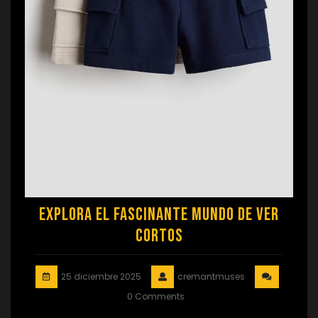
Explora el Fascinante Mundo de Ver
Cortos
25 diciembre 2025
cremantmuses
0 Comments