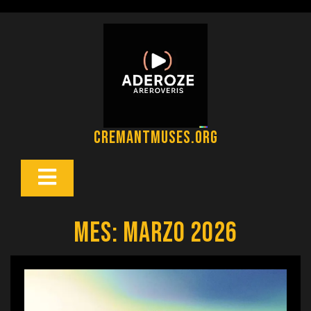
Saltar
al
contenido
cremantmuses.org
Botón
Abrir
Mes:
marzo 2026