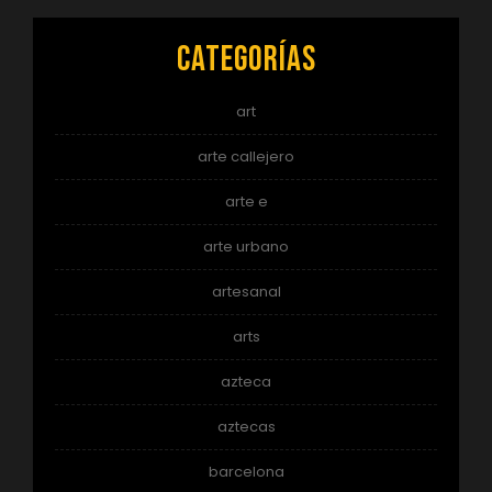
Categorías
art
arte callejero
arte e
arte urbano
artesanal
arts
azteca
aztecas
barcelona