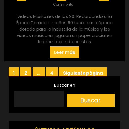
Comments
Videos Musicales de los 90: Recordando una
Época Dorada Los años 90 fueron una época
dorada para la industria de la música y los
videos musicales jugaron un papel crucial en
la promoción de artistas
Leer más
Paginación
1
2
…
4
Siguiente página
Página
Página
Página
de
Buscar en
entradas
Buscar