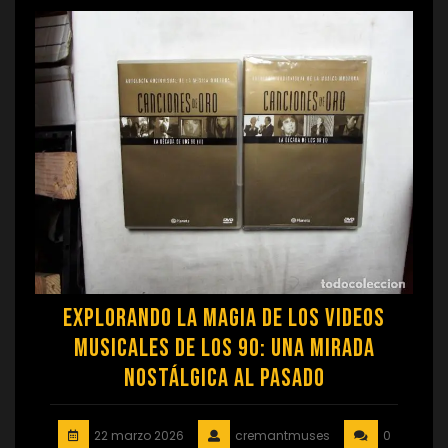
Explorando la Magia de los Videos
Musicales de los 90: Una Mirada
Nostálgica al Pasado
22 marzo 2026
cremantmuses
0