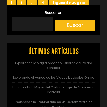
Paginación
1
2
…
4
Siguiente página
Página
Página
Página
de
Buscar en
entradas
Buscar
Últimos artículos
Explorando la Magia: Videos Musicales del Pájaro
Soñador
Explorando el Mundo de los Videos Musicales Online
Explorando la Magia del Cortometraje de Amor en la
Pantalla
Explorando la Profundidad de un Cortometraje en
Línea: 9 Online