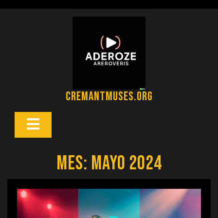
Saltar
al
contenido
cremantmuses.org
Botón
Abrir
Mes:
mayo 2024