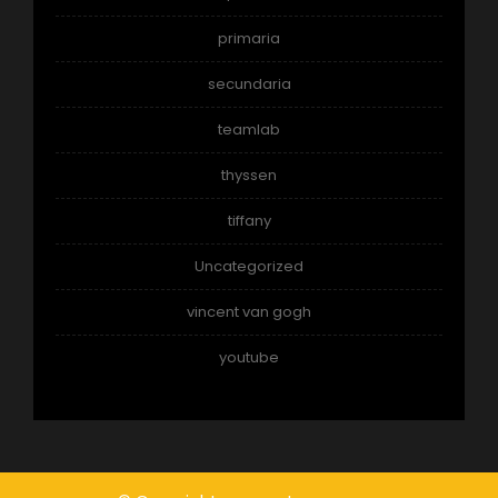
primaria
secundaria
teamlab
thyssen
tiffany
Uncategorized
vincent van gogh
youtube