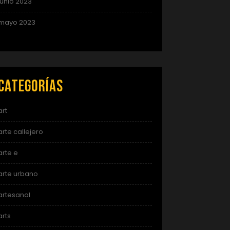
junio 2023
mayo 2023
Categorías
art
arte callejero
arte e
arte urbano
artesanal
arts