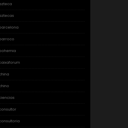
azteca
aztecas
barcelona
barroco
bohemia
caixaforum
china
chino
ciencias
consultor
consultoria