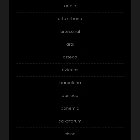
arte e
arte urbano
artesanal
arts
azteca
aztecas
barcelona
barroco
bohemia
caixaforum
china