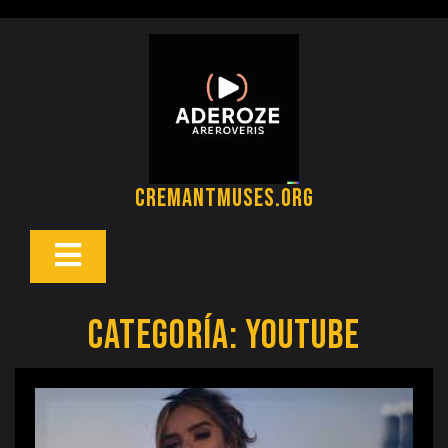
Saltar
al
contenido
cremantmuses.org
Botón
Abrir
Categoría:
youtube