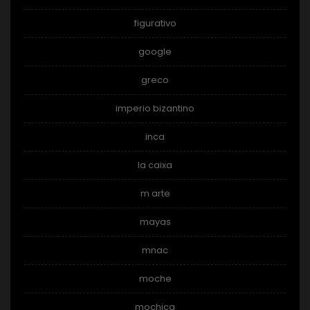
figurativo
google
greco
imperio bizantino
inca
la caixa
m arte
mayas
mnac
moche
mochica