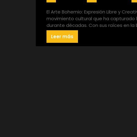
El Arte Bohemio: Expresión Libre y Creat
movimiento cultural que ha capturado l
durante décadas. Con sus raíces en la
Leer más