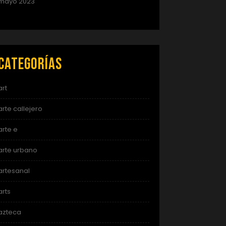
mayo 2023
Categorías
art
arte callejero
arte e
arte urbano
artesanal
arts
azteca