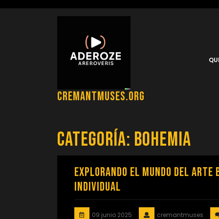
Saltar
al
contenido
QU
cremantmuses.org
Categoría:
bohemia
Explorando el Mundo del Arte B
Individual
09 junio 2025
cremantmuses