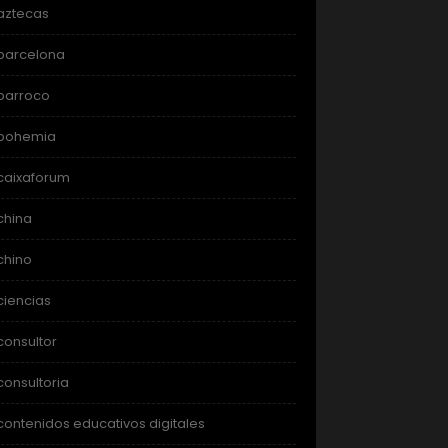
aztecas
barcelona
barroco
bohemia
caixaforum
china
chino
ciencias
consultor
consultoria
contenidos educativos digitales