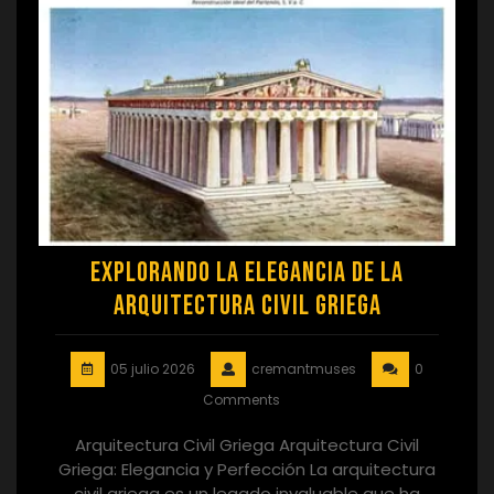
Explorando la Elegancia de la
Arquitectura Civil Griega
05 julio 2026
cremantmuses
0
Comments
Arquitectura Civil Griega Arquitectura Civil
Griega: Elegancia y Perfección La arquitectura
civil griega es un legado invaluable que ha