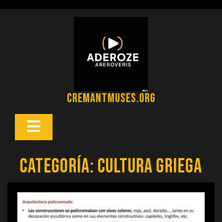
Saltar
al
contenido
cremantmuses.org
Botón
Abrir
Categoría:
cultura griega