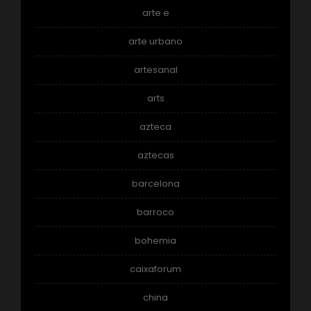
arte e
arte urbano
artesanal
arts
azteca
aztecas
barcelona
barroco
bohemia
caixaforum
china