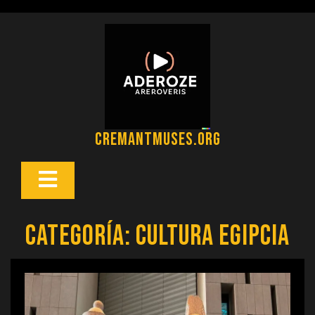
Saltar
al
contenido
cremantmuses.org
Botón
Abrir
Categoría:
cultura egipcia