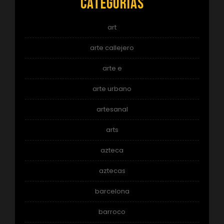
Categorías
art
arte callejero
arte e
arte urbano
artesanal
arts
azteca
aztecas
barcelona
barroco