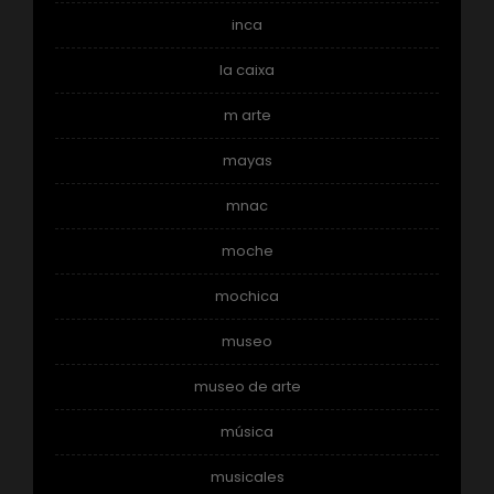
inca
la caixa
m arte
mayas
mnac
moche
mochica
museo
museo de arte
música
musicales