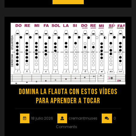
Domina la Flauta con Estos Vídeos
para Aprender a Tocar
18 julio 2026
cremantmuses
0
Comments