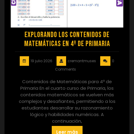
Explorando los Contenidos de
Matemáticas en 4º de Primaria
19 julio 2026
cremantmuses
0
Comments
Contenidos de Matemáticas para 4º de
Primaria En el cuarto curso de Primaria, los
contenidos matemáticos se vuelven más
complejos y desafiantes, permitiendo a los
estudiantes desarrollar su razonamiento
lógico y habilidades numéricas. A
continuación,
Leer más