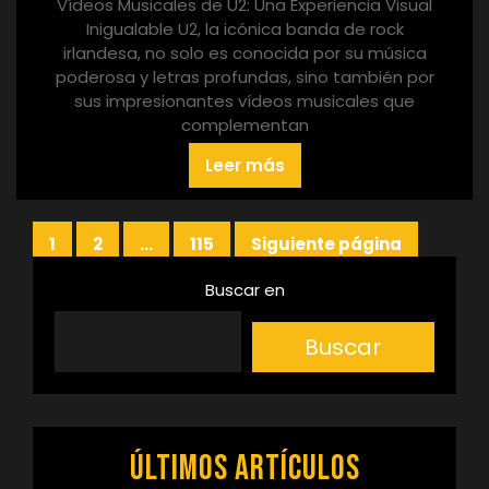
Vídeos Musicales de U2: Una Experiencia Visual
Inigualable U2, la icónica banda de rock
irlandesa, no solo es conocida por su música
poderosa y letras profundas, sino también por
sus impresionantes vídeos musicales que
complementan
Leer más
Paginación
1
2
…
115
Siguiente página
Página
Página
Página
de
Buscar en
entradas
Buscar
Últimos artículos