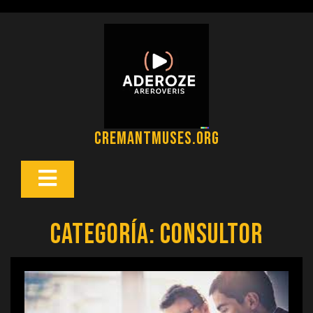
Saltar
al
contenido
cremantmuses.org
Botón
Abrir
Categoría:
consultor