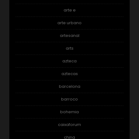
arte e
arte urbano
artesanal
arts
azteca
aztecas
barcelona
barroco
bohemia
caixaforum
china