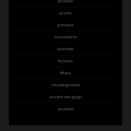
picasso
prado
primaria
secundaria
teamlab
thyssen
tiffany
Uncategorized
vincent van gogh
youtube