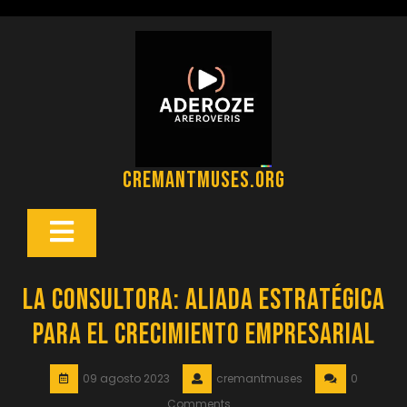
Saltar
al
contenido
cremantmuses.org
Botón
Abrir
La consultora: aliada estratégica
para el crecimiento empresarial
09 agosto 2023
cremantmuses
0
Comments