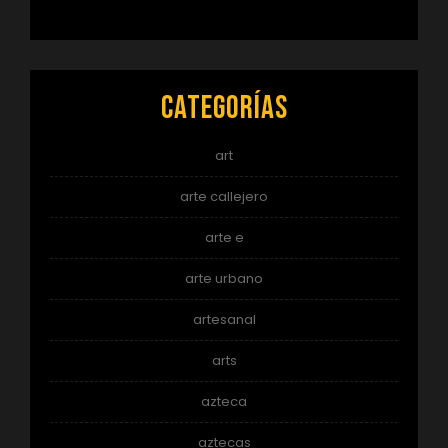
Categorías
art
arte callejero
arte e
arte urbano
artesanal
arts
azteca
aztecas