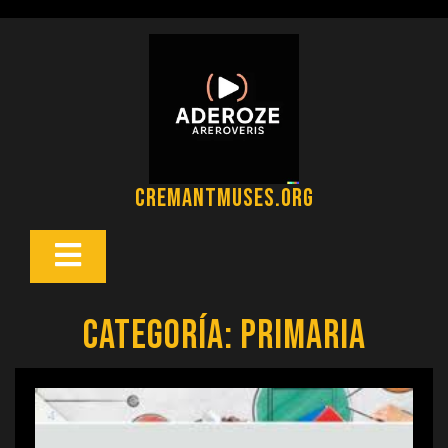
Saltar
al
contenido
cremantmuses.org
Botón
Abrir
Categoría:
primaria