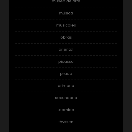
museo de arte
música
musicales
obras
oriental
picasso
prado
primaria
secundaria
teamlab
thyssen