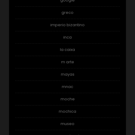
google
greco
imperio bizantino
inca
la caixa
m arte
mayas
mnac
moche
mochica
museo