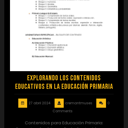
Explorando los Contenidos
Educativos en la Educación Primaria
27 abril 2024
cremantmuses
0
Comments
Contenidos para Educación Primaria: