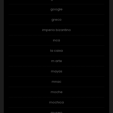
google
greco
imperio bizantino
inca
la caixa
m arte
mayas
mnac
moche
mochica
museo