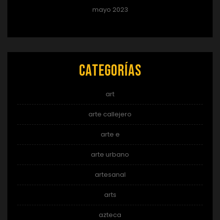
mayo 2023
Categorías
art
arte callejero
arte e
arte urbano
artesanal
arts
azteca