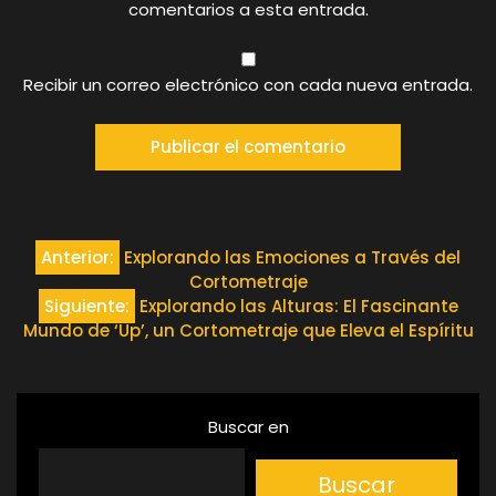
comentarios a esta entrada.
Recibir un correo electrónico con cada nueva entrada.
Navegación
Anterior:
Explorando las Emociones a Través del
Cortometraje
de
Siguiente:
Explorando las Alturas: El Fascinante
Mundo de ‘Up’, un Cortometraje que Eleva el Espíritu
entradas
Buscar en
Buscar