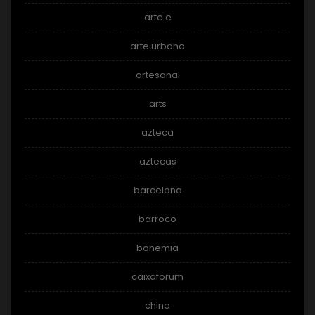
arte e
arte urbano
artesanal
arts
azteca
aztecas
barcelona
barroco
bohemia
caixaforum
china