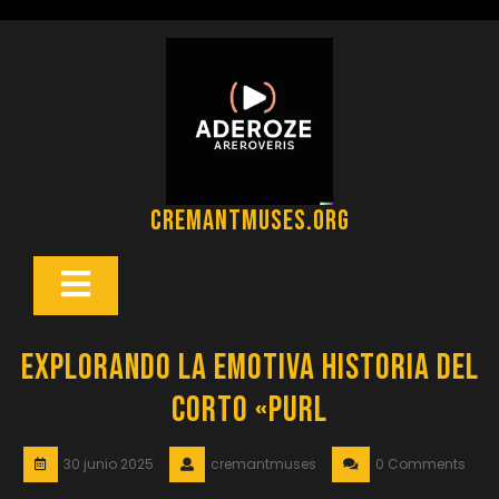
Saltar
al
contenido
cremantmuses.org
Botón
Abrir
Explorando la Emotiva Historia del
Corto «Purl
30 junio 2025
cremantmuses
0 Comments