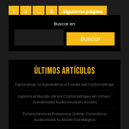
Paginación
1
2
…
8
Siguiente página
Página
Página
Página
de
Buscar en
entradas
Buscar
Últimos artículos
Explorando la Autoestima a Través del Cortometraje
Explora el Mundo de los Cortometrajes en Vimeo:
Creatividad Audiovisual en Acción
Potenciando tu Presencia Online: Consultora
Audiovisual, tu Aliado Estratégico