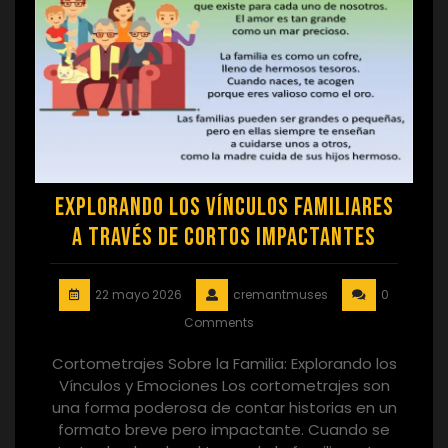
Explorando los Vínculos Familiares
a Través de Cortos Impactantes
22 mayo 2026
cremantmuses
0
Comments
Cortometrajes Sobre la Familia: Explorando los
Vínculos y Emociones Los cortometrajes son
una forma poderosa de contar historias en un
formato breve pero impactante. Cuando se