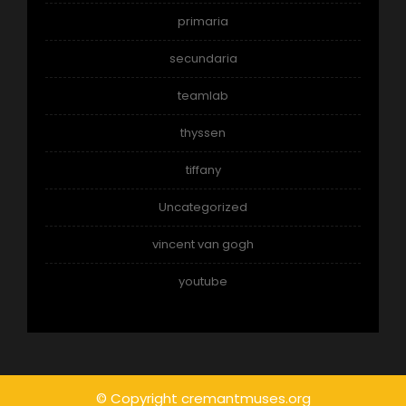
primaria
secundaria
teamlab
thyssen
tiffany
Uncategorized
vincent van gogh
youtube
© Copyright cremantmuses.org