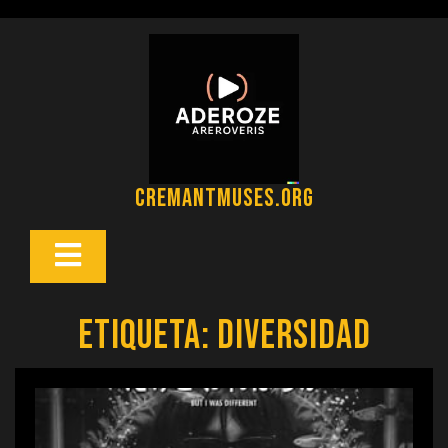
Saltar
al
contenido
cremantmuses.org
Botón
Abrir
Etiqueta:
diversidad