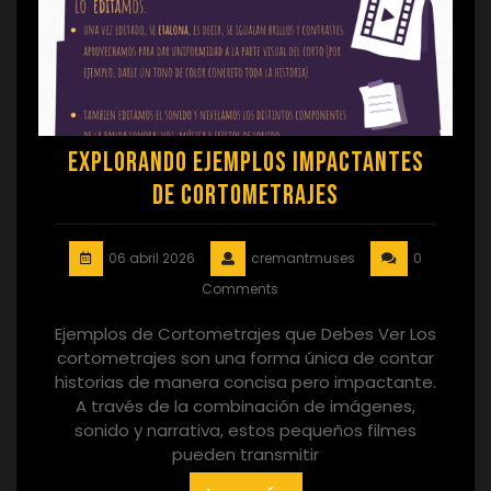
Explorando Ejemplos Impactantes
de Cortometrajes
06 abril 2026
cremantmuses
0
Comments
Ejemplos de Cortometrajes que Debes Ver Los
cortometrajes son una forma única de contar
historias de manera concisa pero impactante.
A través de la combinación de imágenes,
sonido y narrativa, estos pequeños filmes
pueden transmitir