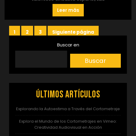
Leer más
Paginación
1
2
3
Siguiente página
Página
Página
Página
de
Buscar en
entradas
Buscar
Últimos artículos
Explorando la Autoestima a Través del Cortometraje
Explora el Mundo de los Cortometrajes en Vimeo:
Creatividad Audiovisual en Acción