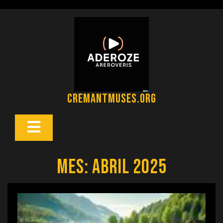
Saltar
al
contenido
cremantmuses.org
Botón
Abrir
Mes:
abril 2025