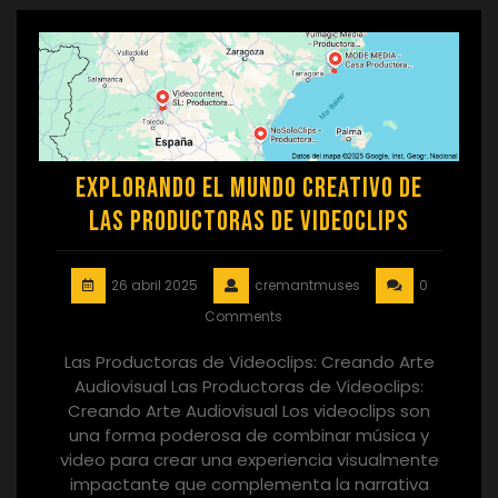
Explorando el Mundo Creativo de
las Productoras de Videoclips
26 abril 2025
cremantmuses
0
Comments
Las Productoras de Videoclips: Creando Arte
Audiovisual Las Productoras de Videoclips:
Creando Arte Audiovisual Los videoclips son
una forma poderosa de combinar música y
video para crear una experiencia visualmente
impactante que complementa la narrativa