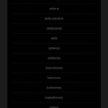
arte e
arte urbano
artesanal
arts
azteca
aztecas
barcelona
barroco
bohemia
caixaforum
china