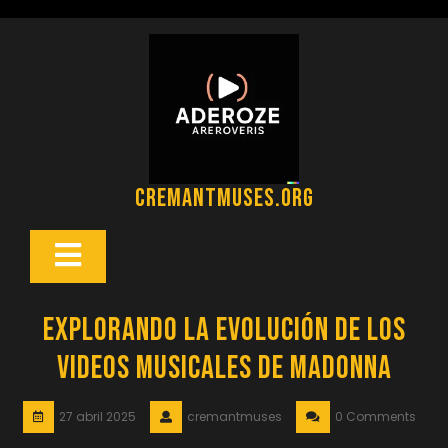
Saltar
al
contenido
cremantmuses.org
Botón
Abrir
Explorando la Evolución de los
Videos Musicales de Madonna
27 abril 2025
cremantmuses
0 Comments