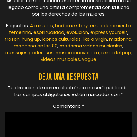
visuales ha sido fundamental en la construcción de su
legado como una artista comprometida con la lucha
por los derechos de las mujeres.
Etiquetas:
4 minutes
,
bedtime story
,
empoderamiento
femenino
,
espiritualidad
,
evolución
,
express yourself
,
frozen
,
hung up
,
iconos culturales
,
like a virgin
,
madonna
,
madonna en los 80
,
madonna videos musicales
,
mensajes poderosos
,
música innovadora
,
reina del pop
,
videos musicales
,
vogue
Deja una respuesta
Tu dirección de correo electrónico no será publicada.
Los campos obligatorios están marcados con
*
Comentario
*