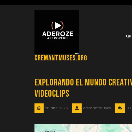
Saltar
al
contenido
QU
cremantmuses.org
Explorando el Mundo Creati
Videoclips
26 abril 2025
cremantmuses
0 