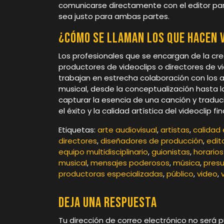
comunicarse directamente con el editor para
sea justo para ambas partes.
¿Cómo se llaman los que hacen 
Los profesionales que se encargan de la cr
productores de videoclips o directores de v
trabajan en estrecha colaboración con los art
musical, desde la conceptualización hasta la
capturar la esencia de una canción y trad
el éxito y la calidad artística del videoclip fina
Etiquetas:
arte audiovisual
,
artistas
,
calidad 
directores
,
diseñadores de producción
,
edit
equipo multidisciplinario
,
guionistas
,
horarios
musical
,
mensajes poderosos
,
música
,
pres
productoras especializadas
,
público
,
video
,
Deja una respuesta
Tu dirección de correo electrónico no será p