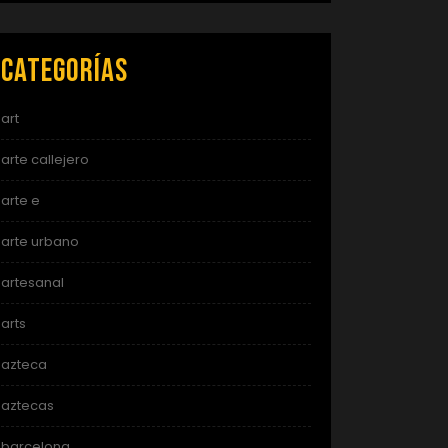
Categorías
art
arte callejero
arte e
arte urbano
artesanal
arts
azteca
aztecas
barcelona