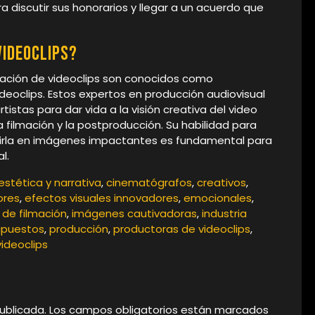
 discutir sus honorarios y llegar a un acuerdo que
videoclips?
eación de videoclips son conocidos como
ideoclips. Estos expertos en producción audiovisual
istas para dar vida a la visión creativa del video
 filmación y la postproducción. Su habilidad para
ucirla en imágenes impactantes es fundamental para
l.
estética y narrativa
,
cinematógrafos
,
creativos
,
ores
,
efectos visuales innovadores
,
emocionales
,
 de filmación
,
imágenes cautivadoras
,
industria
upuestos
,
producción
,
productoras de videoclips
,
videoclips
ublicada.
Los campos obligatorios están marcados