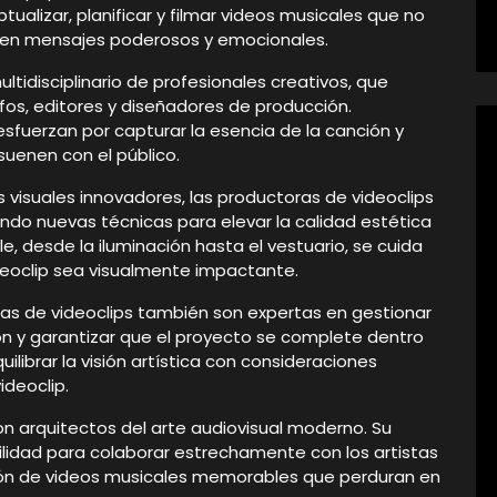
alizar, planificar y filmar videos musicales que no
iten mensajes poderosos y emocionales.
tidisciplinario de profesionales creativos, que
afos, editores y diseñadores de producción.
sfuerzan por capturar la esencia de la canción y
suenen con el público.
visuales innovadores, las productoras de videoclips
do nuevas técnicas para elevar la calidad estética
e, desde la iluminación hasta el vestuario, se cuida
deoclip sea visualmente impactante.
as de videoclips también son expertas en gestionar
ón y garantizar que el proyecto se complete dentro
ilibrar la visión artística con consideraciones
ideoclip.
on arquitectos del arte audiovisual moderno. Su
bilidad para colaborar estrechamente con los artistas
ción de videos musicales memorables que perduran en