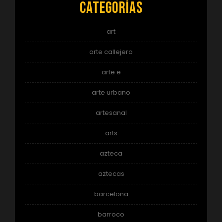
Categorías
art
arte callejero
arte e
arte urbano
artesanal
arts
azteca
aztecas
barcelona
barroco