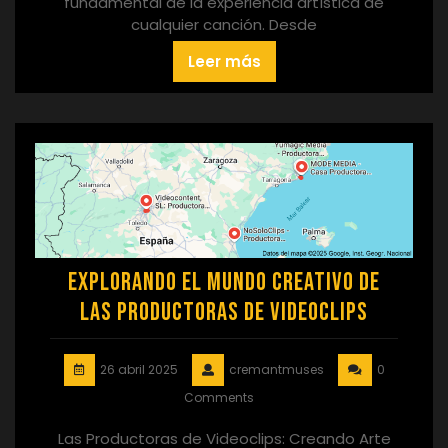
fundamental de la experiencia artística de
cualquier canción. Desde
Leer más
Explorando el Mundo Creativo de
las Productoras de Videoclips
26 abril 2025
cremantmuses
0
Comments
Las Productoras de Videoclips: Creando Arte