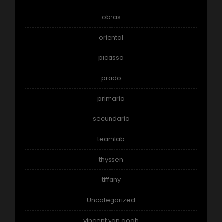
obras
oriental
picasso
prado
primaria
secundaria
teamlab
thyssen
tiffany
Uncategorized
vincent van gogh