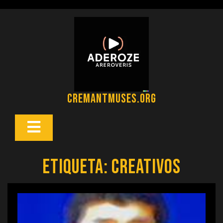
Saltar
al
contenido
cremantmuses.org
Botón
Abrir
Etiqueta:
creativos