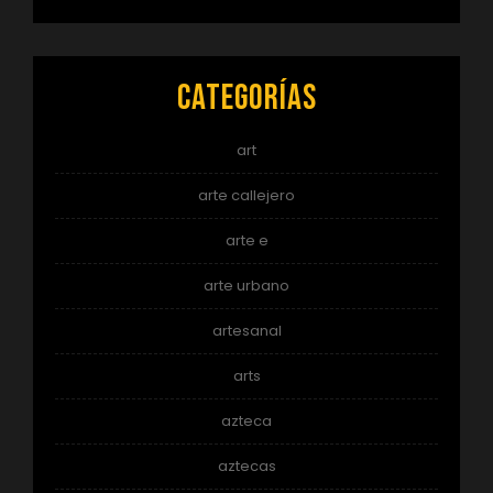
Categorías
art
arte callejero
arte e
arte urbano
artesanal
arts
azteca
aztecas