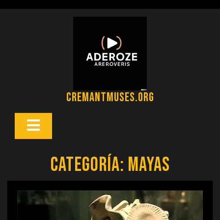
Saltar
al
contenido
cremantmuses.org
Botón
Abrir
Categoría:
mayas