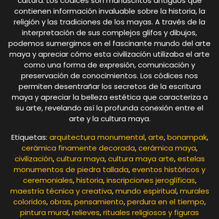
cultura. Los códices son manuscritos antiguos que
contienen información invaluable sobre la historia, la
religión y las tradiciones de los mayas. A través de la
interpretación de sus complejos glifos y dibujos,
podemos sumergirnos en el fascinante mundo del arte
maya y apreciar cómo esta civilización utilizaba el arte
como una forma de expresión, comunicación y
preservación de conocimientos. Los códices nos
permiten desentrañar los secretos de la escritura
maya y apreciar la belleza estética que caracteriza a
su arte, revelando así la profunda conexión entre el
arte y la cultura maya.
Etiquetas:
arquitectura monumental
,
arte
,
bonampak
,
cerámica finamente decorada
,
cerámica maya
,
civilización
,
cultura maya
,
cultura maya arte
,
estelas
monumentos de piedra tallada
,
eventos históricos y
ceremoniales
,
historia
,
inscripciones jeroglíficas
,
maestría técnica y creativa
,
mundo espiritual
,
murales
coloridos
,
obras
,
pensamiento
,
perdura en el tiempo
,
pintura mural
,
relieves
,
rituales religiosos y figuras