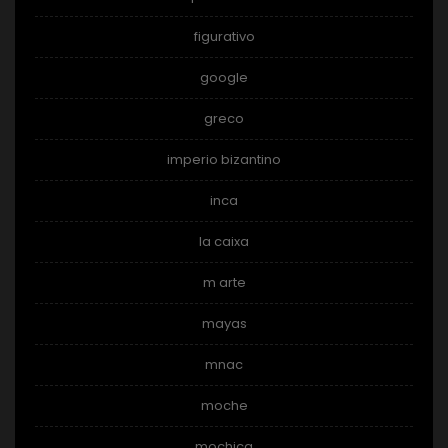
figurativo
google
greco
imperio bizantino
inca
la caixa
m arte
mayas
mnac
moche
mochica