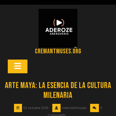
Saltar
al
contenido
cremantmuses.org
Botón
Abrir
Arte Maya: La Esencia de la Cultura
Milenaria
02 octubre 2025
cremantmuses
0
Comments