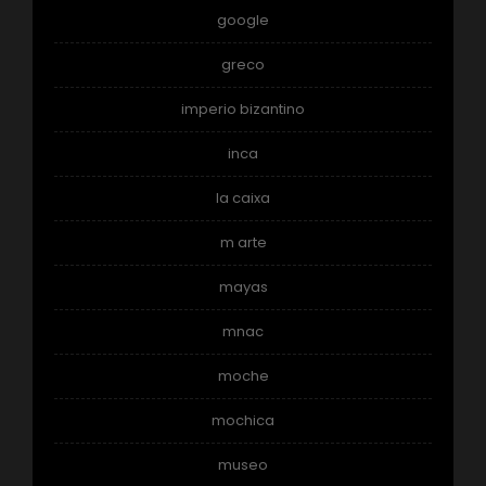
google
greco
imperio bizantino
inca
la caixa
m arte
mayas
mnac
moche
mochica
museo