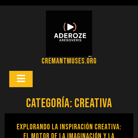
Saltar
al
contenido
cremantmuses.org
Botón
Abrir
Categoría:
creativa
Explorando la Inspiración Creativa:
El Motor de la Imaginación y la