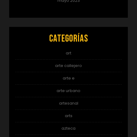
mayo 2023
Categorías
art
arte callejero
arte e
arte urbano
artesanal
arts
azteca