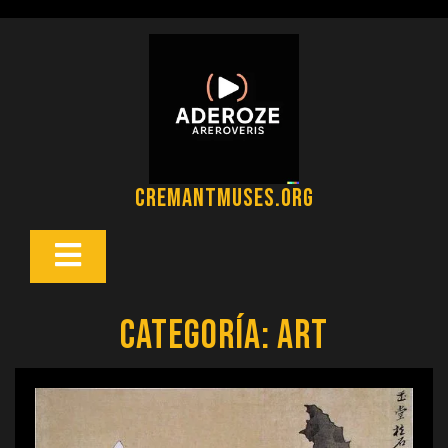
Saltar
al
contenido
cremantmuses.org
Botón
Abrir
Categoría:
art