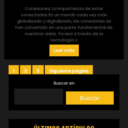
Conexiones: La importancia de estar
conectados En un mundo cada vez más
globalizado y digitalizado, las conexiones se
han convertido en una parte fundamental de
nuestras vidas. Ya sea a través de la
tecnología o
Leer más
Paginación
1
2
3
Siguiente página
Página
Página
Página
de
Buscar en
entradas
Buscar