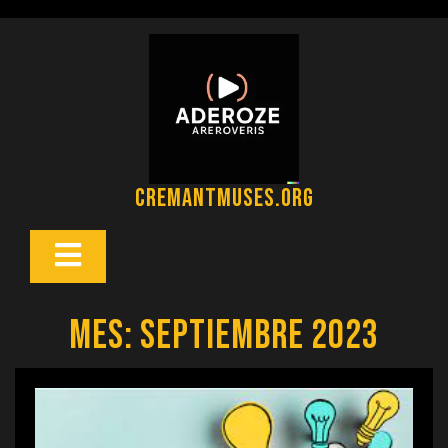
Saltar
al
contenido
cremantmuses.org
Botón
Abrir
Mes:
septiembre 2023