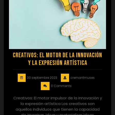
Creativos: El motor de la innovación
y la expresión artística
30 septiembre 2023
cremantmuses
0 Comments
Creativos: El motor impulsor de la innovación y
la expresión artística Los creativos son
aquellos individuos que tienen la capacidad
de imaginar, idear y materializar ideas