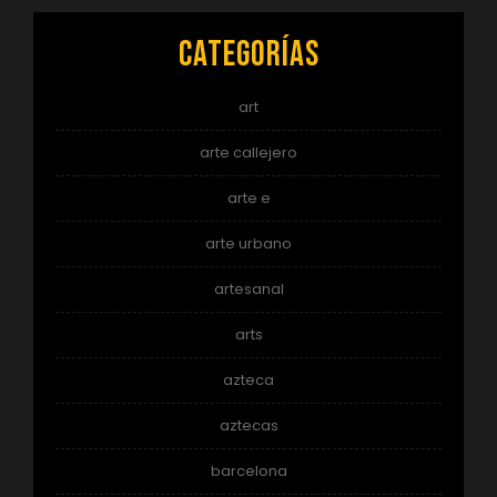
Categorías
art
arte callejero
arte e
arte urbano
artesanal
arts
azteca
aztecas
barcelona