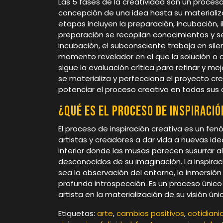
Las 5 fases de la creatividad son un proce
concepción de una idea hasta su materializa
etapas incluyen la preparación, incubación, i
preparación se recopilan conocimientos y se
incubación, el subconsciente trabaja en silen
momento revelador en el que la solución o
sigue la evaluación crítica para refinar y me
se materializa y perfecciona el proyecto cr
potenciar el proceso creativo en todas sus
¿Qué es el proceso de inspiració
El proceso de inspiración creativa es un fe
artistas y creadores a dar vida a nuevas idea
interior donde las musas parecen susurrar al o
desconocidos de su imaginación. La inspiraci
sea la observación del entorno, la inmersió
profunda introspección. Es un proceso único 
artista en la materialización de su visión únic
Etiquetas:
arte
,
cambios positivos
,
cotidiani