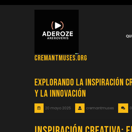
Saltar
al
contenido
QU
cremantmuses.org
Explorando la Inspiración Cr
y la Innovación
20 mayo 2025
cremantmuses
Inspiración Creativa: 