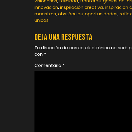
visionarios
,
felicidad
,
fronteras
,
genios del ar
innovación
,
inspiración creativa
,
inspiracion 
maestras
,
obstáculos
,
oportunidades
,
reflex
únicas
Deja una respuesta
Tu dirección de correo electrónico no será p
con
*
Comentario
*