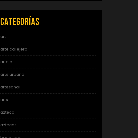
Categorías
art
arte callejero
arte e
arte urbano
artesanal
arts
azteca
aztecas
barcelona