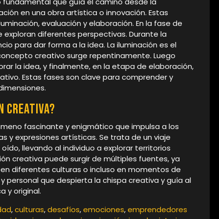
so fundamental que guía el camino desde la
ción en una obra artística o innovación. Estas
luminación, evaluación y elaboración. En la fase de
 exploran diferentes perspectivas. Durante la
cio para dar forma a la idea. La iluminación es el
 concepto creativo surge repentinamente. Luego
jorar la idea, y finalmente, en la etapa de elaboración,
eativo. Estas fases son clave para comprender y
 dimensiones.
n creativa?
nómeno fascinante y enigmático que impulsa a los
s y expresiones artísticas. Se trata de un viaje
ído, llevando al individuo a explorar territorios
ón creativa puede surgir de múltiples fuentes, ya
n en diferentes culturas o incluso en momentos de
y personal que despierta la chispa creativa y guía al
a y original.
dad
,
culturas
,
desafíos
,
emociones
,
emprendedores