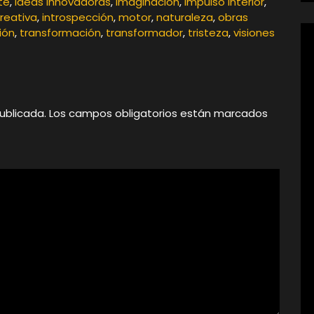
te
,
ideas innovadoras
,
imaginación
,
impulso interior
,
creativa
,
introspección
,
motor
,
naturaleza
,
obras
ión
,
transformación
,
transformador
,
tristeza
,
visiones
ublicada.
Los campos obligatorios están marcados