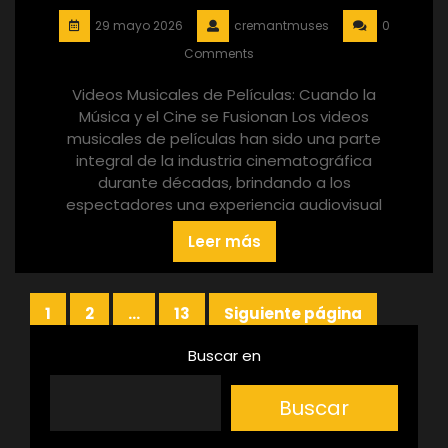
29 mayo 2026
cremantmuses
0
Comments
Videos Musicales de Películas: Cuando la
Música y el Cine se Fusionan Los videos
musicales de películas han sido una parte
integral de la industria cinematográfica
durante décadas, brindando a los
espectadores una experiencia audiovisual
Leer más
Paginación
1
2
…
13
Siguiente página
Página
Página
Página
de
Buscar en
entradas
Buscar