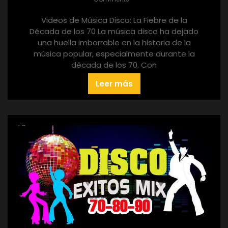
Videos de Música Disco: La Fiebre de la
Década de los 70 La música disco ha dejado
una huella imborrable en la historia de la
música popular, especialmente durante la
década de los 70. Con
Leer más