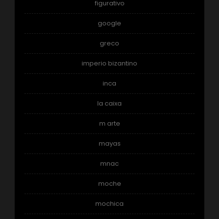
figurativo
google
greco
imperio bizantino
inca
la caixa
m arte
mayas
mnac
moche
mochica