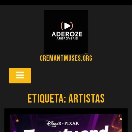
Saltar
al
contenido
cremantmuses.org
Botón
Abrir
Etiqueta:
artistas