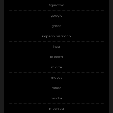
figurativo
google
greco
imperio bizantino
inca
la caixa
m arte
mayas
mnac
moche
mochica