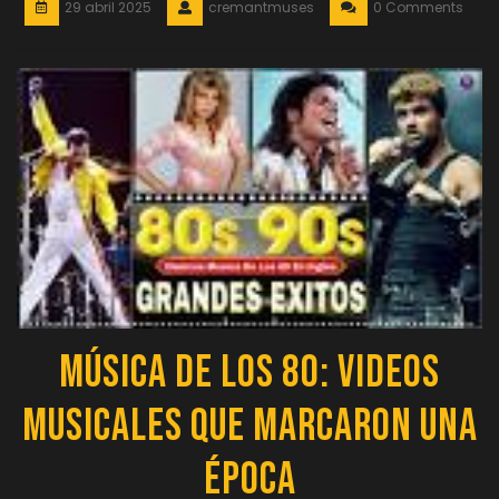
29 abril 2025
cremantmuses
0 Comments
Música de los 80: Videos
Musicales que Marcaron una
Época