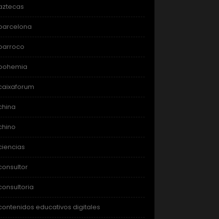
aztecas
barcelona
barroco
bohemia
caixaforum
china
chino
ciencias
consultor
consultoria
contenidos educativos digitales