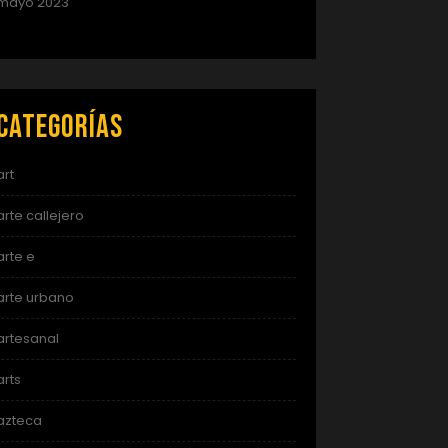
mayo 2023
Categorías
art
arte callejero
arte e
arte urbano
artesanal
arts
azteca