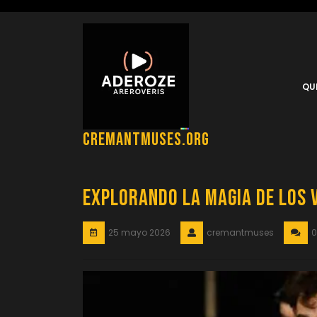
Saltar
al
contenido
QU
cremantmuses.org
Explorando la Magia de los 
25 mayo 2026
cremantmuses