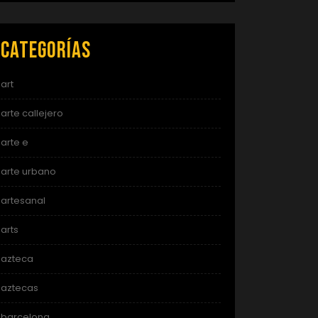
Categorías
art
arte callejero
arte e
arte urbano
artesanal
arts
azteca
aztecas
barcelona