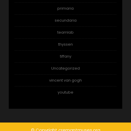
primaria
secundaria
teamlab
thyssen
tiffany
Uncategorized
vincent van gogh
youtube
© Copyright cremantmuses.org