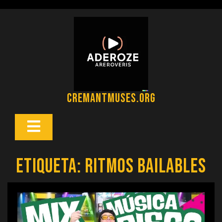
Saltar
al
contenido
cremantmuses.org
Botón
Abrir
Etiqueta:
ritmos bailables