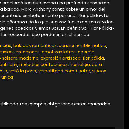
ión emblemática que evoca una profunda sensación
va balada, Marc Anthony canta sobre un amor del
esentado simbólicamente por una «flor pálida». La
y la añoranza de lo que una vez fue, mientras el video
nes poéticas y emotivas. En definitiva, «Flor Pálida»
e los recuerdos que perduran en el tiempo.
ncias
,
baladas románticas
,
canción emblemática
,
musical
,
emociones
,
emotivas letras
,
energía
lo salsero moderno
,
expresión artística
,
flor pálida
,
anthony
,
melodías contagiosas
,
nostalgia
,
obra
ento
,
valió la pena
,
versatilidad como actor
,
videos
 única
ublicada.
Los campos obligatorios están marcados