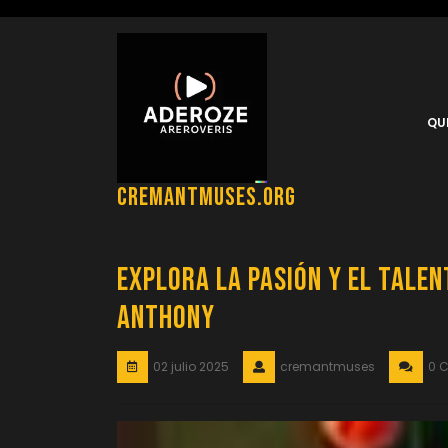
Saltar
al
contenido
QU
cremantmuses.org
Explora la Pasión y el Talen
Anthony
02 julio 2025
cremantmuses
0 