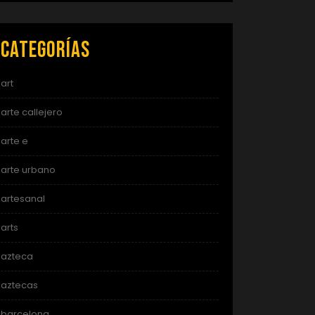
Categorías
art
arte callejero
arte e
arte urbano
artesanal
arts
azteca
aztecas
barcelona