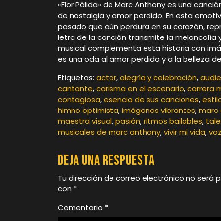
«Flor Pálida» de Marc Anthony es una canc
de nostalgia y amor perdido. En esta emoti
pasado que aún perdura en su corazón, repr
letra de la canción transmite la melancolía 
musical complementa esta historia con imáge
es una oda al amor perdido y a la belleza d
Etiquetas:
actor
,
alegría y celebración
,
audie
cantante
,
carisma en el escenario
,
carrera 
contagiosa
,
esencia de sus canciones
,
esti
himno optimista
,
imágenes vibrantes
,
marc 
maestra visual
,
pasión
,
ritmos bailables
,
tal
musicales de marc anthony
,
vivir mi vida
,
voz
Deja una respuesta
Tu dirección de correo electrónico no será p
con
*
Comentario
*