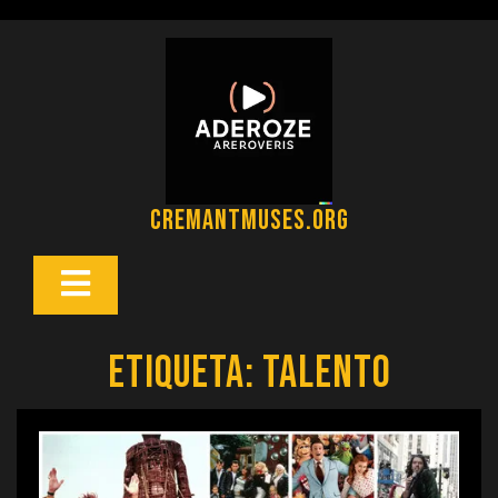
Saltar
al
contenido
cremantmuses.org
Botón
Abrir
Etiqueta:
talento