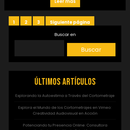
Leer más
Paginación
1
2
3
Siguiente página
Página
Página
Página
de
Buscar en
entradas
Buscar
Últimos artículos
Explorando la Autoestima a Través del Cortometraje
Explora el Mundo de los Cortometrajes en Vimeo:
Creatividad Audiovisual en Acción
Potenciando tu Presencia Online: Consultora