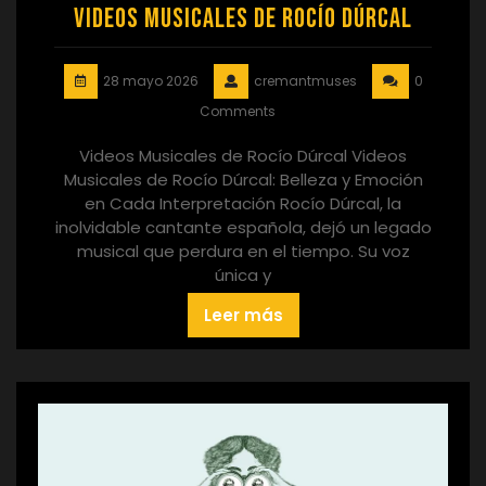
Videos Musicales de Rocío Dúrcal
28 mayo 2026
cremantmuses
0
Comments
Videos Musicales de Rocío Dúrcal Videos
Musicales de Rocío Dúrcal: Belleza y Emoción
en Cada Interpretación Rocío Dúrcal, la
inolvidable cantante española, dejó un legado
musical que perdura en el tiempo. Su voz
única y
Leer más