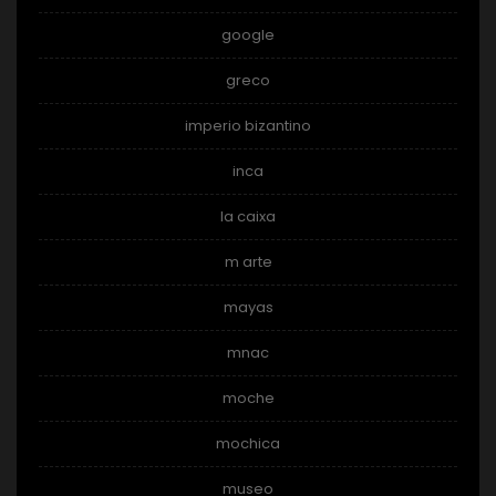
google
greco
imperio bizantino
inca
la caixa
m arte
mayas
mnac
moche
mochica
museo