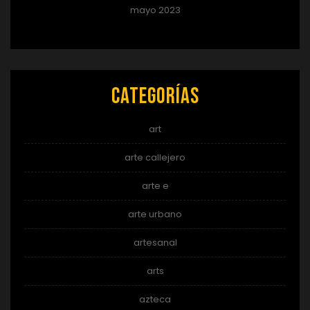
mayo 2023
Categorías
art
arte callejero
arte e
arte urbano
artesanal
arts
azteca