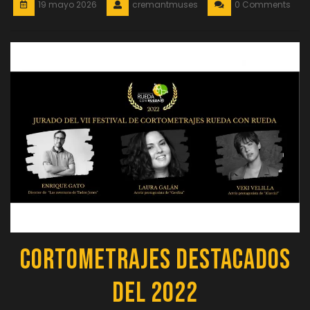
19 mayo 2026
cremantmuses
0 Comments
Cortometrajes Destacados
del 2022