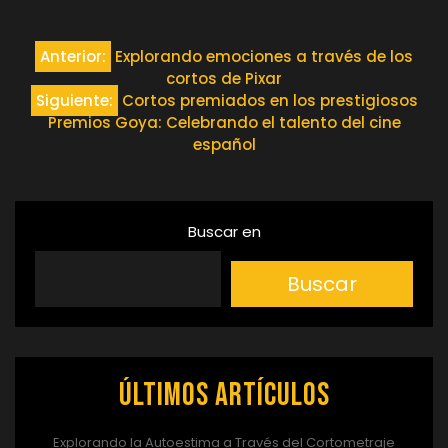
Navegación
Anterior:
Explorando emociones a través de los
cortos de Pixar
de
Siguiente:
Cortos premiados en los prestigiosos
Premios Goya: Celebrando el talento del cine
entradas
español
Buscar en
Buscar
Últimos artículos
Explorando la Autoestima a Través del Cortometraje