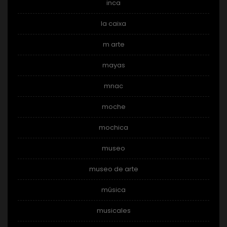
inca
la caixa
m arte
mayas
mnac
moche
mochica
museo
museo de arte
música
musicales