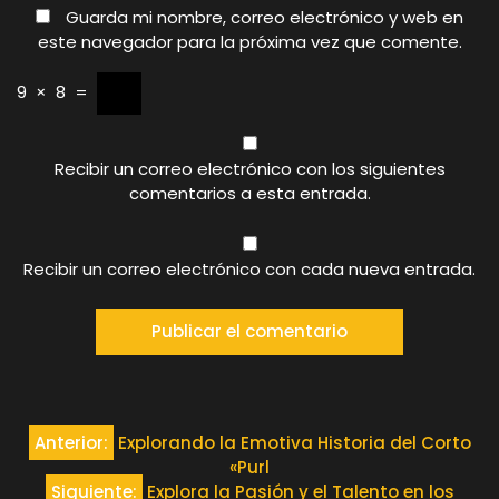
Guarda mi nombre, correo electrónico y web en
este navegador para la próxima vez que comente.
9
×
8
=
Recibir un correo electrónico con los siguientes
comentarios a esta entrada.
Recibir un correo electrónico con cada nueva entrada.
Navegación
Anterior:
Explorando la Emotiva Historia del Corto
«Purl
de
Siguiente:
Explora la Pasión y el Talento en los