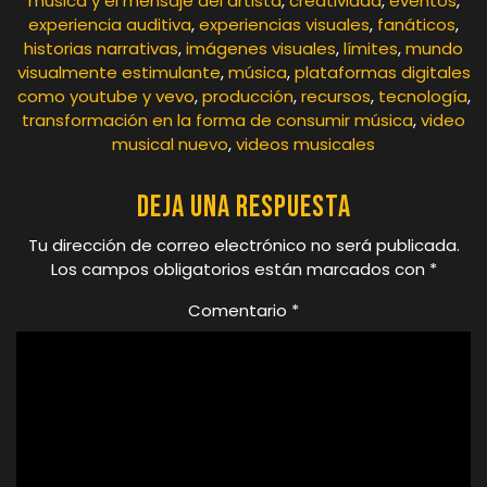
música y el mensaje del artista
,
creatividad
,
eventos
,
experiencia auditiva
,
experiencias visuales
,
fanáticos
,
historias narrativas
,
imágenes visuales
,
límites
,
mundo
visualmente estimulante
,
música
,
plataformas digitales
como youtube y vevo
,
producción
,
recursos
,
tecnología
,
transformación en la forma de consumir música
,
video
musical nuevo
,
videos musicales
Deja una respuesta
Tu dirección de correo electrónico no será publicada.
Los campos obligatorios están marcados con
*
Comentario
*