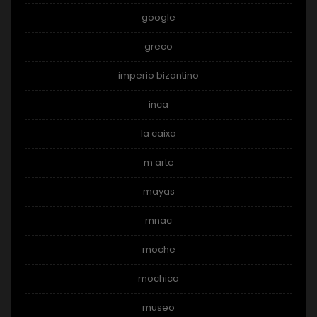
google
greco
imperio bizantino
inca
la caixa
m arte
mayas
mnac
moche
mochica
museo