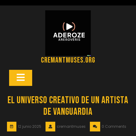
Saltar
al
contenido
cremantmuses.org
Botón
Abrir
El Universo Creativo de un Artista
de Vanguardia
12 junio 2025
cremantmuses
0 Comments