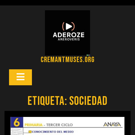
Saltar
al
contenido
cremantmuses.org
Botón
Abrir
Etiqueta:
sociedad