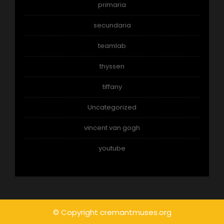
primaria
secundaria
teamlab
thyssen
tiffany
Uncategorized
vincent van gogh
youtube
© Copyright cremantmuses.org