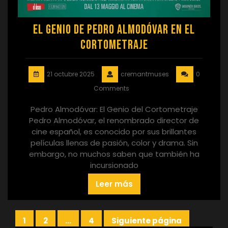
El Genio de Pedro Almodóvar en el
Cortometraje
21 octubre 2025
cremantmuses
0
Comments
Pedro Almodóvar: El Genio del Cortometraje
Pedro Almodóvar, el renombrado director de
cine español, es conocido por sus brillantes
películas llenas de pasión, color y drama. Sin
embargo, no muchos saben que también ha
incursionado
Leer más
Paginación
1
2
…
4
Siguiente página
Página
Página
Página