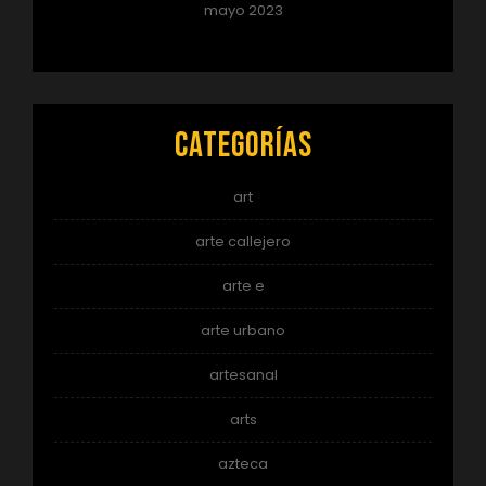
mayo 2023
Categorías
art
arte callejero
arte e
arte urbano
artesanal
arts
azteca