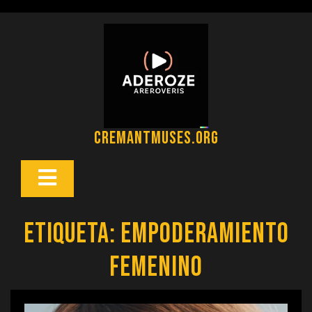
Saltar
al
contenido
cremantmuses.org
Botón
Abrir
Etiqueta:
empoderamiento
femenino