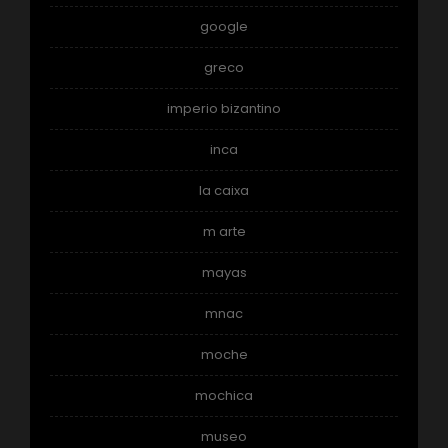
google
greco
imperio bizantino
inca
la caixa
m arte
mayas
mnac
moche
mochica
museo