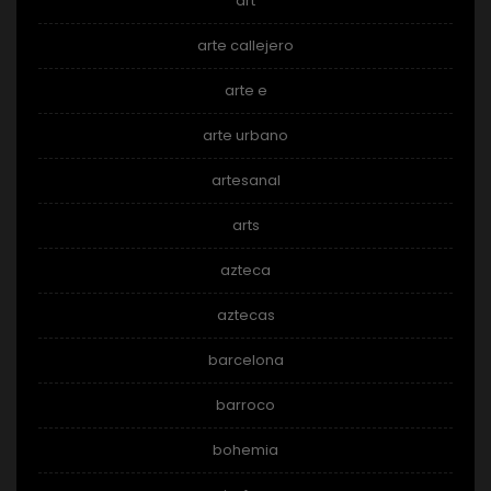
art
arte callejero
arte e
arte urbano
artesanal
arts
azteca
aztecas
barcelona
barroco
bohemia