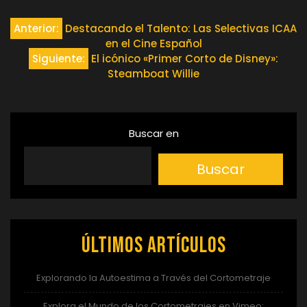
Navegación
Anterior:
Destacando el Talento: Las Selectivas ICAA
en el Cine Español
de
Siguiente:
El icónico «Primer Corto de Disney»:
Steamboat Willie
entradas
Buscar en
Buscar
Últimos artículos
Explorando la Autoestima a Través del Cortometraje
Explora el Mundo de los Cortometrajes en Vimeo: