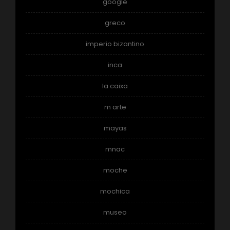
google
greco
imperio bizantino
inca
la caixa
m arte
mayas
mnac
moche
mochica
museo