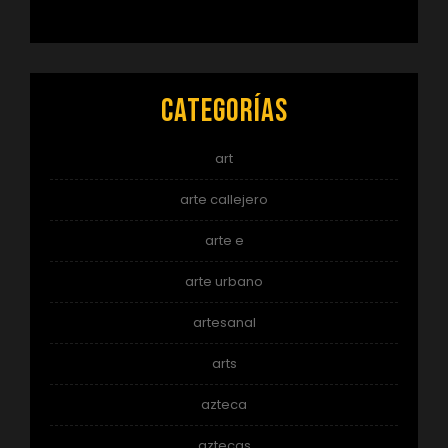
Categorías
art
arte callejero
arte e
arte urbano
artesanal
arts
azteca
aztecas