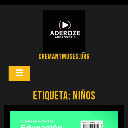
Saltar
al
contenido
cremantmuses.org
Botón
Abrir
Etiqueta:
niños