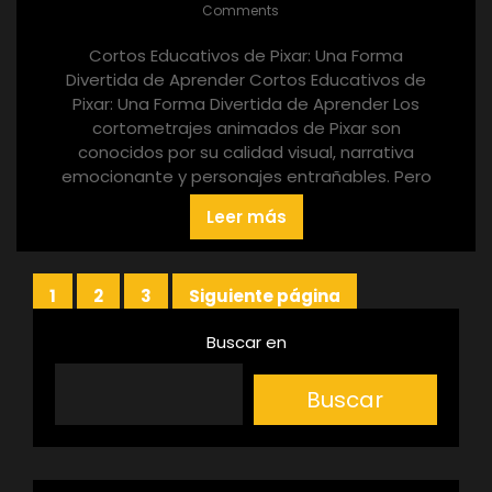
Comments
Cortos Educativos de Pixar: Una Forma
Divertida de Aprender Cortos Educativos de
Pixar: Una Forma Divertida de Aprender Los
cortometrajes animados de Pixar son
conocidos por su calidad visual, narrativa
emocionante y personajes entrañables. Pero
Leer más
Paginación
1
2
3
Siguiente página
Página
Página
Página
de
Buscar en
entradas
Buscar