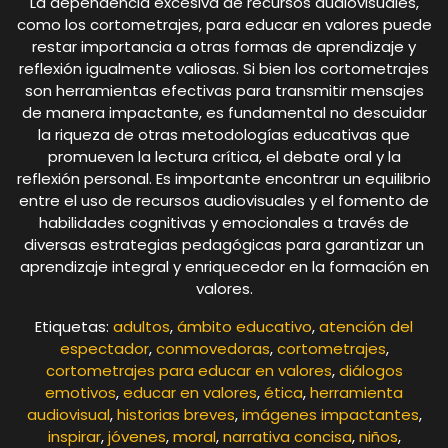
La dependencia excesiva de recursos audiovisuales,
como los cortometrajes, para educar en valores puede
restar importancia a otras formas de aprendizaje y
reflexión igualmente valiosas. Si bien los cortometrajes
son herramientas efectivas para transmitir mensajes
de manera impactante, es fundamental no descuidar
la riqueza de otras metodologías educativas que
promueven la lectura crítica, el debate oral y la
reflexión personal. Es importante encontrar un equilibrio
entre el uso de recursos audiovisuales y el fomento de
habilidades cognitivas y emocionales a través de
diversas estrategias pedagógicas para garantizar un
aprendizaje integral y enriquecedor en la formación en
valores.
Etiquetas:
adultos
,
ámbito educativo
,
atención del
espectador
,
conmovedoras
,
cortometrajes
,
cortometrajes para educar en valores
,
diálogos
emotivos
,
educar en valores
,
ética
,
herramienta
audiovisual
,
historias breves
,
imágenes impactantes
,
inspirar
,
jóvenes
,
moral
,
narrativa concisa
,
niños
,