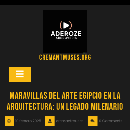
Saltar
al
contenido
cremantmuses.org
Botón
Abrir
Maravillas del Arte Egipcio en la
Arquitectura: Un Legado Milenario
10 febrero 2025
cremantmuses
0 Comments