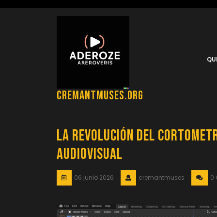
Saltar
al
contenido
QU
cremantmuses.org
La Revolución del Cortometr
Audiovisual
06 junio 2026
cremantmuses
0