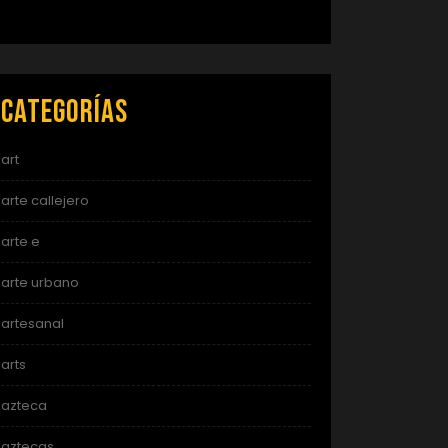
Categorías
art
arte callejero
arte e
arte urbano
artesanal
arts
azteca
aztecas