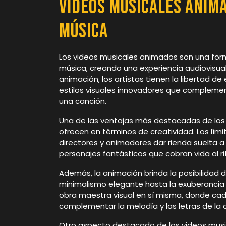
Videos Musicales Anima
Música
Los videos musicales animados son una forma
música, creando una experiencia audiovisual
animación, los artistas tienen la libertad de
estilos visuales innovadores que compleme
una canción.
Una de las ventajas más destacadas de los 
ofrecen en términos de creatividad. Los lími
directores y animadores dar rienda suelta a 
personajes fantásticos que cobran vida al r
Además, la animación brinda la posibilidad de
minimalismo elegante hasta la exuberancia
obra maestra visual en sí misma, donde ca
complementar la melodía y las letras de la 
Otro aspecto destacado de los videos musi