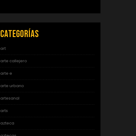
Categorías
art
arte callejero
arte e
arte urbano
artesanal
arts
azteca
aztecas