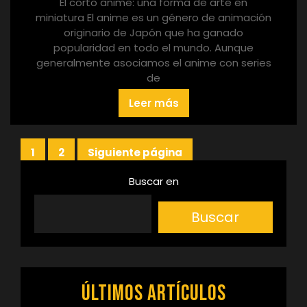
El corto anime: una forma de arte en
miniatura El anime es un género de animación
originario de Japón que ha ganado
popularidad en todo el mundo. Aunque
generalmente asociamos el anime con series
de
Leer más
Paginación
1
2
Siguiente página
Página
Página
de
Buscar en
entradas
Buscar
Últimos artículos