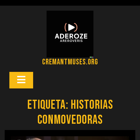
Saltar
al
contenido
cremantmuses.org
Botón
Abrir
Etiqueta:
historias
conmovedoras