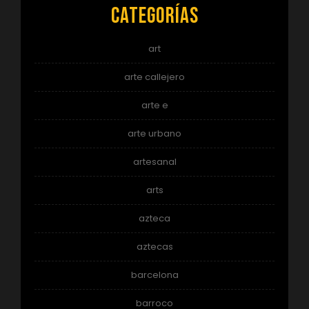
Categorías
art
arte callejero
arte e
arte urbano
artesanal
arts
azteca
aztecas
barcelona
barroco