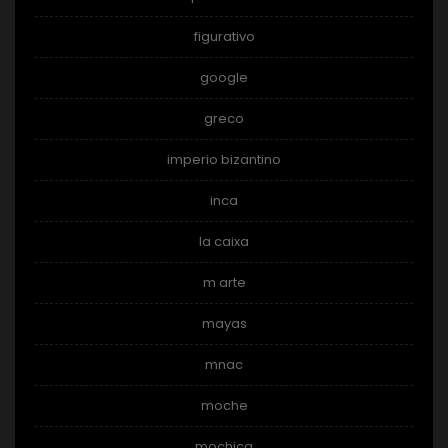
figurativo
google
greco
imperio bizantino
inca
la caixa
m arte
mayas
mnac
moche
mochica