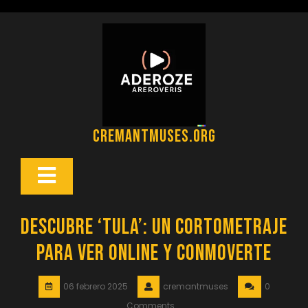
Saltar
al
contenido
cremantmuses.org
Botón
Abrir
Descubre ‘Tula’: Un Cortometraje
para Ver Online y Conmoverte
06 febrero 2025
cremantmuses
0
Comments