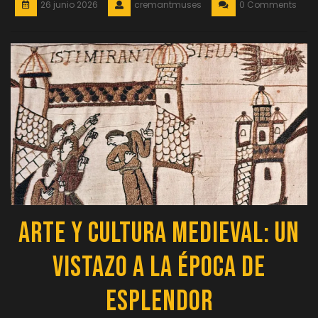
26 junio 2026
cremantmuses
0 Comments
Arte y Cultura Medieval: Un
Vistazo a la Época de
Esplendor