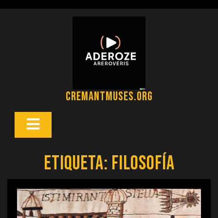
Saltar
al
contenido
cremantmuses.org
Botón
Abrir
Etiqueta:
filosofía